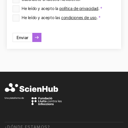
He leído y acepto la
política de privacidad
.
*
Responsable del tratamiento:
Fundació Lluita contra le
He leído y acepto las
condiciones de uso
.
*
Finalidad:
Los datos se utilizarán para gestionar su pa
Ejercicio de derechos:
Puede ejercer sus derechos de ac
Enviar
Alternative:
Más información:
Política de privacidad
¿DÓNDE ESTAMOS?