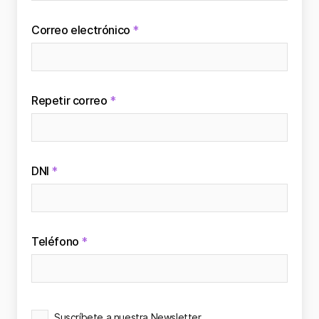
Correo electrónico
*
Repetir correo
*
DNI
*
Teléfono
*
Consentimiento
Cláusula Informativa sobre el Tratamiento de l
Suscríbete a nuestra Newsletter