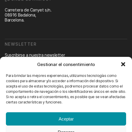
Carretera de Canyet s/n.
08916 Badalona,
Barcelona.
NEWSLETTER
Suscribirse a nuestra newsletter
Gestionar el consentimiento
Newsletter
Para brindar las mejores experiencias, utilizamos tecnologías como
cookies para almacenar y/o acceder a información del dispositivo. Si
acepta el uso de estas tecnologías, podremos procesar datos como el
comportamiento de navegación o los identificadores únicos en este sitio.
CONTÁCTANOS
Si no acepta o retira el consentimiento, es posible que se vean afectadas
ciertas características y funciones.
info@scienhub.org
Aceptar