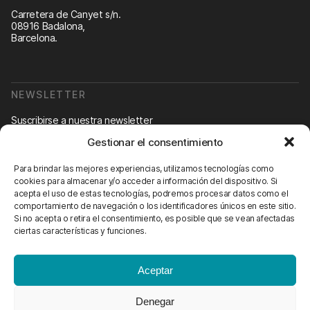
Carretera de Canyet s/n.
08916 Badalona,
Barcelona.
NEWSLETTER
Suscribirse a nuestra newsletter
Gestionar el consentimiento
Newsletter
Para brindar las mejores experiencias, utilizamos tecnologías como
cookies para almacenar y/o acceder a información del dispositivo. Si
acepta el uso de estas tecnologías, podremos procesar datos como el
comportamiento de navegación o los identificadores únicos en este sitio.
CONTÁCTANOS
Si no acepta o retira el consentimiento, es posible que se vean afectadas
ciertas características y funciones.
info@scienhub.org
Aceptar
Denegar